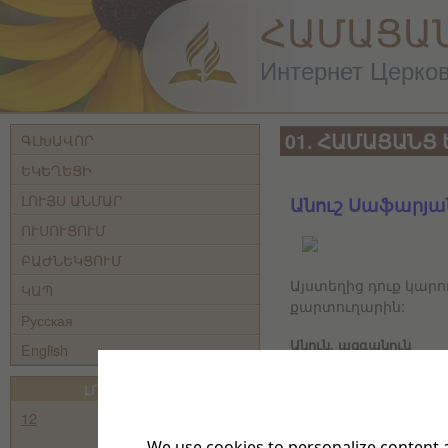
ՀԱՄԱՑԱ
Интернет Церковь
01. ՀԱՄԱՑԱՆՑ
ԳԼԽԱՎՈՐ
ԵԿԵՂԵՑԻ
ԼՈՒՅՍ ԱՆՄԱՐ
Անուշ Սաֆարյա
ՈՒՍՈՒՑՈՒՄ
ԲԱԺՆԵԿՑՈՒՄ
Այստեղից դուք կարո
ԿԱՊ
քարտուղարին:
Русская
Անուն, ազգանուն
English
ԼՈՒՅՍ ԱՆՄԱՐ
Առաջին
12
Էլ. փոստի հասցե
We use cookies to personalize content a