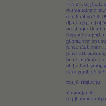
7,19,21
)
,
այլ
նաև
ժառանգների
հե
(համարներ 7-8, 16,
միակը
չէր
,
ով
ծիծ
ունենալու
Աստծո
Աբրամը
շարունա
ընդունի
իր
իր
սե
խոստման
որդու
խոսում
է
նաև
մե
նման
հաճախ
նա
սեփական
ջանքե
առաջարկած
ձրի
Էդվին
Ռեյնոլդս
Հարավային
ադվենտիստակա