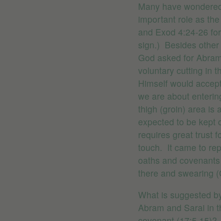
Many have wondered 
important role as the
and Exod 4:24-26 for
sign.) Besides other f
God asked for Abram
voluntary cutting in 
Himself would accept 
we are about enterin
thigh (groin) area is 
expected to be kept c
requires great trust 
touch. It came to re
oaths and covenants 
there and swearing (
What is suggested b
Abram and Sarai in t
covenant (17:5,15)? 