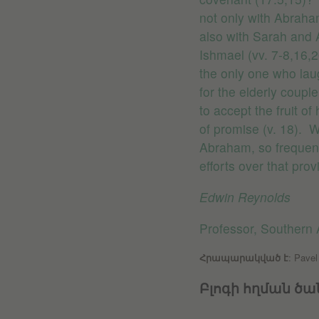
not only with Abraham
also with Sarah and
Ishmael (vv. 7-8,16,
the only one who lau
for the elderly coupl
to accept the fruit of
of promise (v. 18). Wh
Abraham, so frequentl
efforts over that pro
Edwin Reynolds
Professor, Southern 
Հրապարակված է
: Pave
Բլոգի հղման ծան