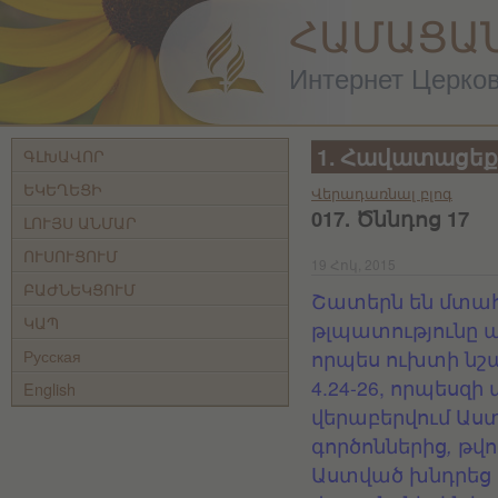
ՀԱՄԱՑԱ
Интернет Церковь
1. Հավատացեք
ԳԼԽԱՎՈՐ
ԵԿԵՂԵՑԻ
Վերադառնալ բլոգ
017. Ծննդոց 17
ԼՈՒՅՍ ԱՆՄԱՐ
ՈՒՍՈՒՑՈՒՄ
19 Հոկ, 2015
ԲԱԺՆԵԿՑՈՒՄ
Շատերն
են
մտա
ԿԱՊ
թլպատությունը
ա
Русская
որպես
ուխտի
նշ
4.24-26, որպեսզի 
English
վերաբերվում Աստ
գործոններից
,
թվո
Աստված
խնդրեց