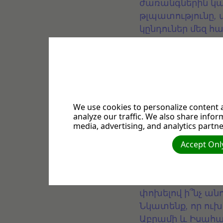
ժառանգներին
կ
թլպատությունը
,
կընդուներ
մեզ
հա
լուրջ
բան
է
Աստծ
(աճուկը) շատ մ
կանոն սպասվում 
լինի (Եսայիա 47.
պահանջում է մեծ 
մեկին թույլատրվի
We use cookies to personalize content a
analyze our traffic. We also share infor
այն տեղը, ուր ձե
media, advertising, and analytics partne
երդում ու ուխտեր
9, 47.29-31):
Accept Only
Հաստատվող
ու
Աստված
Աբրամի
փոխելով
ի՞նչ
անո
Նկատենք
,
որ
ու
Աբրամի
և
Իսահա