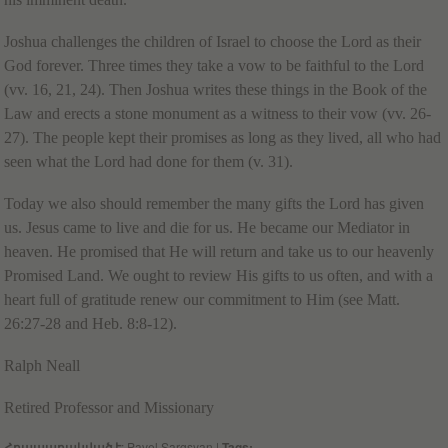
Joshua challenges the children of Israel to choose the Lord as their
God forever. Three times they take a vow to be faithful to the Lord
(vv. 16, 21, 24). Then Joshua writes these things in the Book of the
Law and erects a stone monument as a witness to their vow (vv. 26-
27). The people kept their promises as long as they lived, all who had
seen what the Lord had done for them (v. 31).
Today we also should remember the many gifts the Lord has given
us. Jesus came to live and die for us. He became our Mediator in
heaven. He promised that He will return and take us to our heavenly
Promised Land. We ought to review His gifts to us often, and with a
heart full of gratitude renew our commitment to Him (see Matt.
26:27-28 and Heb. 8:8-12).
Ralph Neall
Retired Professor and Missionary
Հրապարակված է
: Pavel Sargsyan
|
Tags: