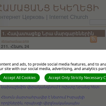
ՀԱՄԱՑԱՆՑ ԵԿԵՂԵՑԻ
нтернет Церковь | Internet Church
1. Հավատացեք Նրա մարգարեներին
Վերադառնալ բլոգ
211. Հեսու 24
10 Փետ, 2016
Աստված Սինա սարում ուխտ կապեց Իսրայելի հետ
ntent and ads, to provide social media features, and to anal
r site with our social media, advertising, and analytics par
(տե՛ս Ելից 19.3-6 և 20.1-7), և մինչ մահանալը Մովսեսը
վերահաստատեց այն նրանց հետ (Բ Օրինաց 29 և
Accept All Cookies
Accept Only Strictly Necessary 
30)։ Այս գլխում Հեսուն նույնպես իր մահվան
նախաշեմին վերականգնում է ուխտը նրանց հետ։
Հեսուն մարտահրավեր է նետում Իսրայելի
որդիներին, որպեսզի վերջնականապես