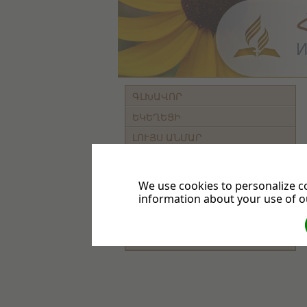
И
ԳԼԽԱՎՈՐ
ԵԿԵՂԵՑԻ
ԼՈՒՅՍ ԱՆՄԱՐ
ՈՒՍՈՒՑՈՒՄ
ԲԱԺՆԵԿՑՈՒՄ
We use cookies to personalize co
information about your use of ou
ԿԱՊ
Русская
English