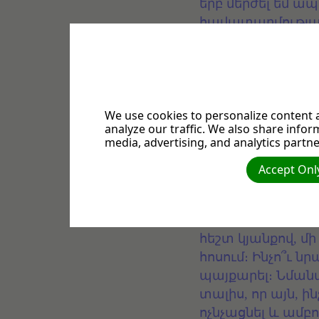
երբ մերժել եմ ա
հավատարմության
ապավինել Աստծ
Եգիպտոսից դուրս
հրաշքների ժամա
սրանք պարզապե
ունեցած պատմութ
We use cookies to personalize content a
analyze our traffic. We also share infor
Հեսուն այլևս մա
media, advertising, and analytics partne
սա հիմա։
Accept Only
Իրականությունը, 
բախվում էր, դա կ
հնարավորությու
հեշտ կյանքով, մի
հոսում։ Ինչո՞ւ ն
պայքարել։ Նմանապ
տալիս, որ այն, 
ոչնչացնել և ամբ