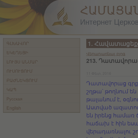
ՀԱՄԱՑԱ
Интернет Церковь
1. Հավատացեք
ԳԼԽԱՎՈՐ
ԵԿԵՂԵՑԻ
Վերադառնալ բլոգ
213. Դատավորա
ԼՈՒՅՍ ԱՆՄԱՐ
ՈՒՍՈՒՑՈՒՄ
11 Փետ, 2016
ԲԱԺՆԵԿՑՈՒՄ
Դատավորաց գրքու
ԿԱՊ
շղթա՝ թողնում են
Русская
թալանում է, օգնո
English
Աստված ազատում
են իրենց համառ
հաճախ է հին ես
վերադառնալու շղ