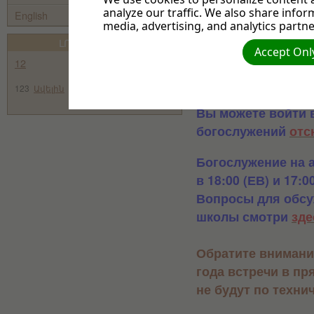
analyze our traffic. We also share infor
армянском языке,
English
media, advertising, and analytics partne
19:00, а по
Москов
ԼՈՒՅՍ ԱՆՄԱՐ
начинается
пропо
Accept Only
12
Вестник - пастор 
123
Ավելին
Вы можете войти 
богослужений
отс
Богослужение на 
в 18:00 (ЕВ) и 17:0
Вопросы для обсу
школы
смотри
зде
Обратите внимание
года встречи в п
не будут по техни