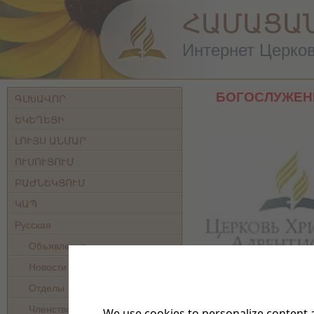
ՀԱՄԱՑԱ
Интернет Церковь
БОГОСЛУЖЕНИ
ԳԼԽԱՎՈՐ
ԵԿԵՂԵՑԻ
ԼՈՒՅՍ ԱՆՄԱՐ
ՈՒՍՈՒՑՈՒՄ
ԲԱԺՆԵԿՑՈՒՄ
ԿԱՊ
Русская
Объявления
Новости
Отделы
Членство
We use cookies to personalize content a